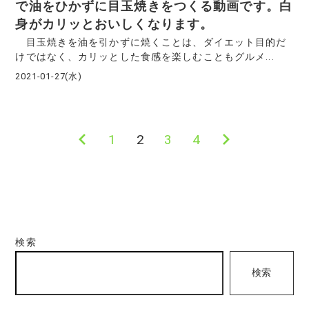
で油をひかずに目玉焼きをつくる動画です。白
身がカリッとおいしくなります。
目玉焼きを油を引かずに焼くことは、ダイエット目的だ
けではなく、カリッとした食感を楽しむこともグルメ...
2021-01-27(水)
前
1
2
3
4
次
投
の
の
稿
ペ
ペ
ー
ー
の
ジ
ジ
ペ
検索
検索
ー