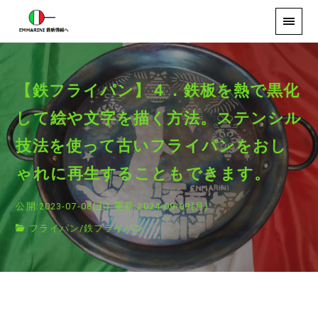
【鉄フライパン】４．鉄板を熱で黒化
して絵や文字を描く方法。ステンシル
技法を使って古いフライパンをおし
ゃれに再生することもできます。
公開:2023-07-08(土)
更新:2024-09-09(月)
フライパン
/
鉄フライパン