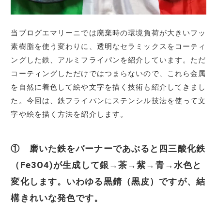
当ブログエマリーニでは廃棄時の環境負荷が大きいフッ
素樹脂を使う変わりに、透明なセラミックスをコーティ
ングした鉄、アルミフライパンを紹介しています。ただ
コーティングしただけではつまらないので、これら金属
を自然に着色して絵や文字を描く技術も紹介してきまし
た。今回は、鉄フライパンにステンシル技法を使って文
字や絵を描く方法を紹介します。
① 磨いた鉄をバーナーであぶると四三酸化鉄
（Fe3O4)が生成して銀→茶→紫→青→水色と
変化します。いわゆる黒錆（黒皮）ですが、結
構きれいな発色です。