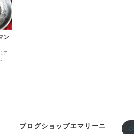
マン
にア
し
ブログショップエマリーニ
ホ