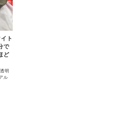
マイト
分で
ほど
,透明
アル