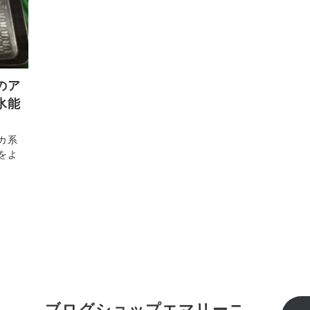
のア
氷能
カ系
をよ
ブログショップエマリーニ