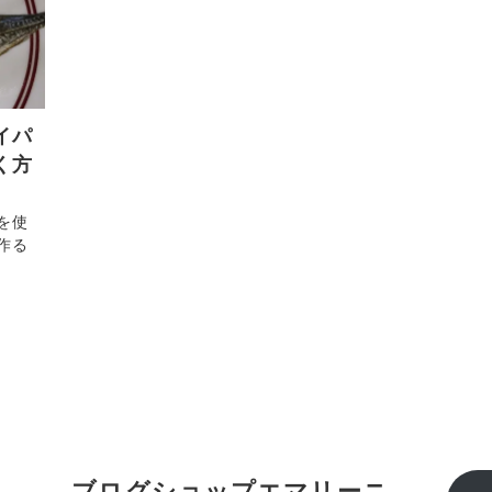
イパ
く方
を使
作る
ブログショップエマリーニ