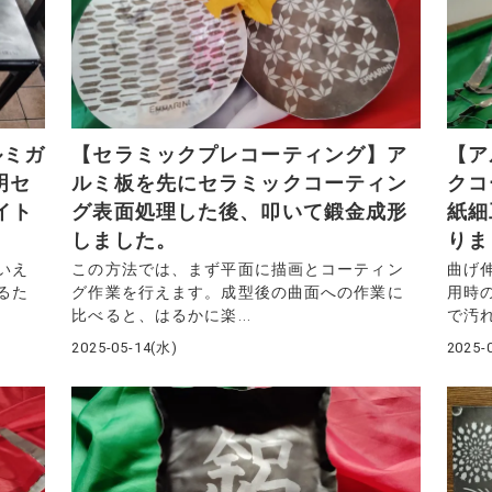
ルミガ
【セラミックプレコーティング】ア
【ア
明セ
ルミ板を先にセラミックコーティン
クコ
イト
グ表面処理した後、叩いて鍛金成形
紙細
しました。
りま
いえ
この方法では、まず平面に描画とコーティン
曲げ
るた
グ作業を行えます。成型後の曲面への作業に
用時
比べると、はるかに楽...
で汚れ
2025-05-14(水)
2025-