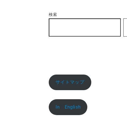
の
検索
ペ
ー
ジ
送
り
サイトマップ
In English