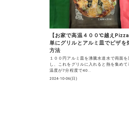
【お家で高温４００℃越えPizz
単にグリルとアルミ皿でピザを
方法
１００円アルミ皿を沸騰水道水で両面を
し、これをグリルに入れると熱を集めて
温度が7分程度で40...
2024-10-06(日)
投
稿