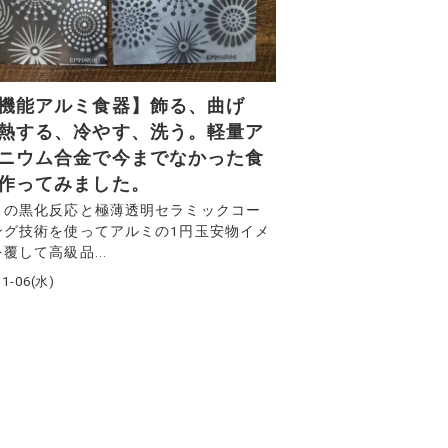
機能アルミ食器】飾る、曲げ
熱する、冷やす、洗う。軽量ア
ニウム合金で今までなかった食
作ってみました。
ミの黒化反応と極薄透明セラミックコー
ング技術を使ってアルミの1円玉安物イメ
覆して高級品...
11-06(水)