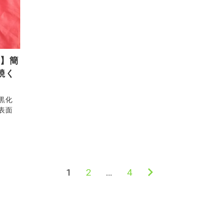
a】簡
焼く
黒化
表面
1
2
…
4
次
の
ペ