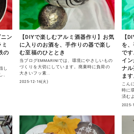
ズニン
【DIYで楽しむアルミ酒器作り】お気
【D
ラミ
に入りのお酒を、手作りの器で楽し
を、
鉄の
む至福のひととき
です
イン
当ブログEMMARINIでは、環境にやさしいもの
づくりを大切にしています。廃棄時に負荷の
ナル
指し
大きいフッ素...
し、
ます
2025-12-16(火)
こんに
時に
済むよ
2025-