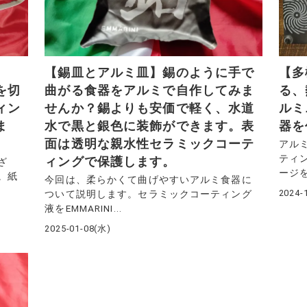
【錫皿とアルミ皿】錫のように手で
【多
を切
曲がる食器をアルミで自作してみま
る、
ィン
せんか？錫よりも安価で軽く、水道
ルミ
ま
水で黒と銀色に装飾ができます。表
器を
面は透明な親水性セラミックコーテ
アル
ティ
ィングで保護します。
ざ
ージを
。紙
今回は、柔らかくて曲げやすいアルミ食器に
2024-
ついて説明します。セラミックコーティング
液をEMMARINI...
2025-01-08(水)